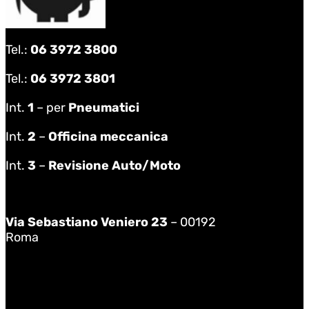
Tel.:
06 3972 3800
Tel.:
06 3972 3801
Int.
1
– per
Pneumatici
Int.
2
–
Officina meccanica
Int.
3
–
Revisione Auto/Moto
Via Sebastiano Veniero 23
– 00192
Roma